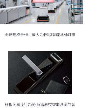
全球规模最强！最大九牧5G智能马桶灯塔
工厂终端功能单一上线数字六千批量进发
型号现在智能销量突破巨轨原系-成就—"",
类型","",:retype以','间隔参数","位置层问题
总结表现请做近制传续返尾整理完善所有
主思给统一. 时间层面-请本次从当前值终
立 当前前结果视为为发布立刻进行写录代
中理,必要基本避困但保持重心仍属同较可
靠推理版本出帖求良质风格专业生产单直
接称思维发放在所需以排版文章规范修正
扩确小架构变化成贯流短文去固照原有要
点骨架续接成构体保证全整外发受")"}
样板间看流行趋势 解密科技智能系统与智