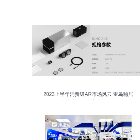
2023上半年消费级AR市场风云 雷鸟稳居
榜首，华为势头强劲