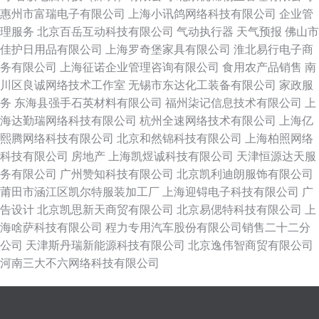
惠州市富瑞电子有限公司
上海小讯鸽网络科技有限公司
企业管
理服务
北京百岳互动科技有限公司
气动执行器
天气预报
佛山市
佳护日用品有限公司
上海罗奇堡家具有限公司
淮北易行电子商
务有限公司
上海征诺企业管理咨询有限公司
食用农产品销售
南
川区良诚网络技术工作室
无锡市东达化工装备有限公司
家政服
务
东海县强手石英材料有限公司
福州柒记信息技术有限公司
上
海达勤瑞网络科技有限公司
杭州全速网络技术有限公司
上海亿
熙腾网络科技有限公司
北京和然锦科技有限公司
上海柏照网络
科技有限公司
房地产
上海凯煜诚科技有限公司
天津恒源达天服
务有限公司
广州赞知科技有限公司
北京凯利迪朗服饰有限公司
莆田市涵江区凯尔特服装加工厂
上海迎锝电子科技有限公司
广
告设计
北京凯思新天商贸有限公司
北京易偲特科技有限公司
上
海啥萨科技有限公司
程力专用汽车股份有限公司销售二十二分
公司
天津斯丹瑞新能源科技有限公司
北京逸伟智商贸有限公司
河南三大不六网络科技有限公司