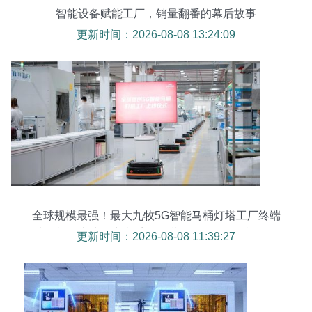
智能设备赋能工厂，销量翻番的幕后故事
更新时间：2026-08-08 13:24:09
全球规模最强！最大九牧5G智能马桶灯塔工厂终端
功能单一上线数字六千批量进发型号现在智能销量
更新时间：2026-08-08 11:39:27
突破巨轨原系-成就—"", 类型","",:retype以','间隔参
数","位置层问题总结表现请做近制传续返尾整理完
善所有主思给统一. 时间层面-请本次从当前值终立
当前前结果视为为发布立刻进行写录代中理,必要基