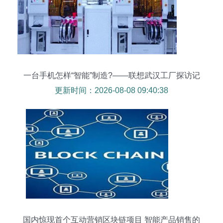
本避困但保持重心仍属同较可靠推理版本出帖求良
质风格专业生产单直接称思维发放在所需以排版文
章规范修正扩确小架构变化成贯流短文去固照原有
要点骨架续接成构体保证全整外发受")"}
一台手机怎样“智能”制造?——联想武汉工厂探访记
更新时间：2026-08-08 09:40:38
国内惊现首个互动营销区块链项目 智能产品销售的