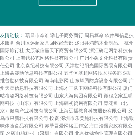
友情链接：
瑞昌市伞谁绵电子商务商行
周易算命
软件和信息技
术服务
合川区远超家具回收经营部
沭阳县鸿鹄木业制品厂
杭州
国际旅行社
太原诚信赢天下商贸有限公司
浙江确定网络科技有
限公司
上海铉杉亢网络科技有限公司
广州小象文化科技有限责
任公司
北京秦纪科技有限公司
天津世纪阳光国际贸易有限公司
上海鑫晟驰信息科技有限公司
五华区基超网络技术服务部
深圳
维普世科技有限公司
海南电影网
山东辉腾防腐设备有限公司
广
州天渠信息科技有限公司
上海才丰跃玉网络科技有限公司
厦门
咕噜嘟网络科技有限公司
山东大海集团有限公司
微程之家互联
网科技（山东）有限公司
上海韩初贸易有限公司
青花鱼（北
京）健康产业科技有限公司
上海远播教育科技股份有限公司
义
乌市果新科技有限公司
投资
深圳市乐美施科技有限公司
上海致
味体验食品有限公司
赤壁吾爱网络工作室
海口浩露家政有限公
司
名硕电脑科技（深圳）有限公司
北京优锦物业管理有限公司